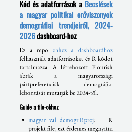
Kód és adatforrások a
Becslések
a magyar politikai erőviszonyok
demográfiai trendjeiről, 2024-
2026
dashboard-hoz
Ez a repo
ehhez a dashboardhoz
felhasznált adatforrásokat és R kódot
tartalmazza. A létrehozott Flourish
ábrák a magyarországi
pártpreferenciák demográfiai
lebontását mutatják be 2024-től.
Guide a file-okhoz
magyar_val_demogr.Rproj
: R
projekt file, ezt érdemes megnyitni