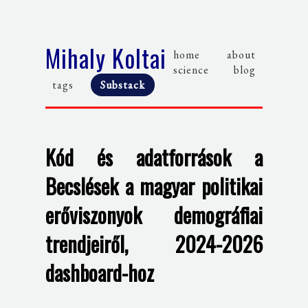
Mihaly Koltai
home
about
science
blog
tags
Substack
Kód és adatforrások a
Becslések a magyar politikai
erőviszonyok demográfiai
trendjeiről, 2024-2026
dashboard-hoz