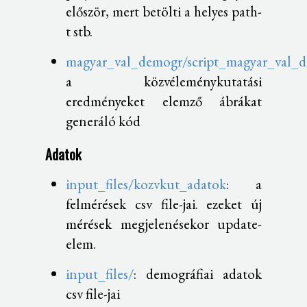
először, mert betölti a helyes path-
t stb.
magyar_val_demogr/script_magyar_val_
a közvéleménykutatási
eredményeket elemző ábrákat
generáló kód
Adatok
input_files/kozvkut_adatok
: a
felmérések csv file-jai. ezeket új
mérések megjelenésekor update-
elem.
input_files/
: demográfiai adatok
csv file-jai